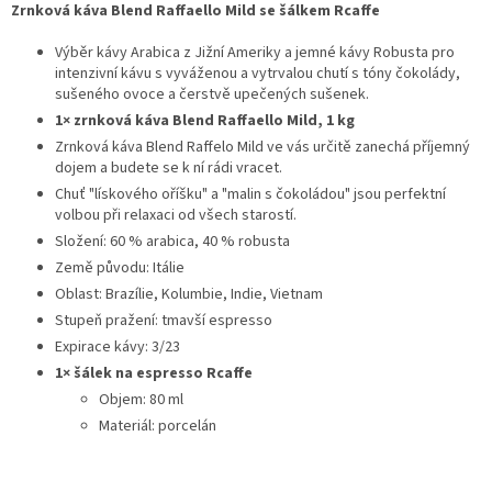
Zrnková káva Blend Raffaello Mild se šálkem Rcaffe
Výběr kávy Arabica z Jižní Ameriky a jemné kávy Robusta pro
intenzivní kávu s vyváženou a vytrvalou chutí s tóny čokolády,
sušeného ovoce a čerstvě upečených sušenek.
1× zrnková káva Blend Raffaello Mild, 1 kg
Zrnková káva Blend Raffelo Mild ve vás určitě zanechá příjemný
dojem a budete se k ní rádi vracet.
Chuť "lískového oříšku" a "malin s čokoládou" jsou perfektní
volbou při relaxaci od všech starostí.
Složení: 60 % arabica, 40 % robusta
Země původu: Itálie
Oblast: Brazílie, Kolumbie, Indie, Vietnam
Stupeň pražení: tmavší espresso
Expirace kávy: 3/23
1× šálek na espresso Rcaffe
Objem: 80 ml
Materiál: porcelán