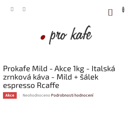
Přejít
na
NÁKUP
obsah
KOŠÍK
Prokafe Mild - Akce 1kg - Italská
zrnková káva - Mild + šálek
espresso Rcaffe
Průměrné
Neohodnoceno
Podrobnosti hodnocení
Akce
hodnocení
produktu
je
0,0
z
5