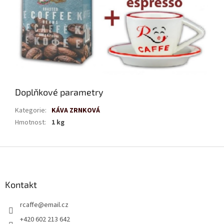
Doplňkové parametry
Kategorie
:
KÁVA ZRNKOVÁ
Hmotnost
:
1 kg
Z
á
p
a
Kontakt
t
rcaffe
@
email.cz
í
+420 602 213 642