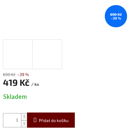
690 Kč
–39 %
690 Kč
–39 %
419 Kč
/ ks
Měrná
Skladem
cena:
Přidat do košíku