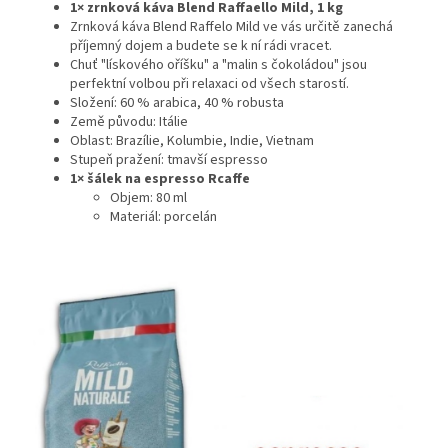
1× zrnková káva Blend Raffaello Mild, 1 kg
Zrnková káva Blend Raffelo Mild ve vás určitě zanechá
příjemný dojem a budete se k ní rádi vracet.
Chuť "lískového oříšku" a "malin s čokoládou" jsou
perfektní volbou při relaxaci od všech starostí.
Složení: 60 % arabica, 40 % robusta
Země původu: Itálie
Oblast: Brazílie, Kolumbie, Indie, Vietnam
Stupeň pražení: tmavší espresso
1× šálek na espresso Rcaffe
Objem: 80 ml
Materiál: porcelán