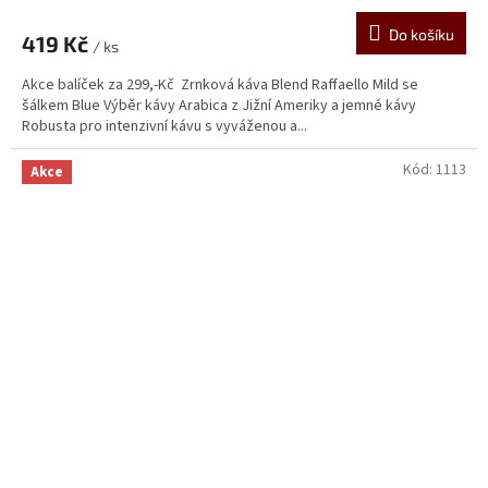
Do košíku
419 Kč
/ ks
Akce balíček za 299,-Kč Zrnková káva Blend Raffaello Mild se
šálkem Blue Výběr kávy Arabica z Jižní Ameriky a jemné kávy
Robusta pro intenzivní kávu s vyváženou a...
Kód:
1113
Akce