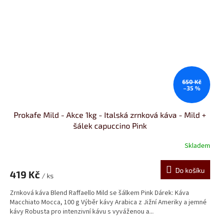
650 Kč
–35 %
Prokafe Mild - Akce 1kg - Italská zrnková káva - Mild +
šálek capuccino Pink
Skladem
Do košíku
419 Kč
/ ks
Zrnková káva Blend Raffaello Mild se šálkem Pink Dárek: Káva
Macchiato Mocca, 100 g Výběr kávy Arabica z Jižní Ameriky a jemné
kávy Robusta pro intenzivní kávu s vyváženou a...