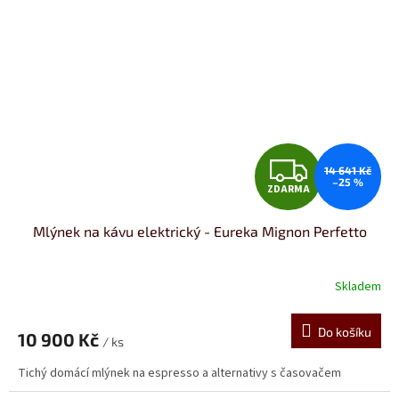
Z
14 641 Kč
–25 %
ZDARMA
D
Mlýnek na kávu elektrický - Eureka Mignon Perfetto
A
R
Skladem
M
Do košíku
10 900 Kč
/ ks
A
Tichý domácí mlýnek na espresso a alternativy s časovačem