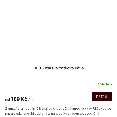
RED - italská zrnková káva
Skladem
Průměrné
hodnocení
produktu
DETAIL
189 Kč
od
je
/ ks
4,3
Zamilujte si nesmírně bohatou chuť naší výjimečné kávy RED, kde se
z
mistrovsky snoubí vybraná zrna arabiky a robusty, doplněná
5