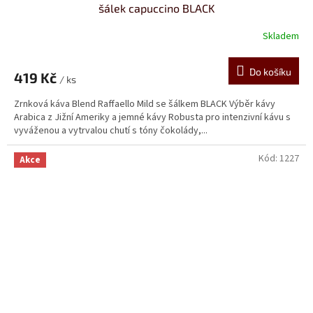
šálek capuccino BLACK
Skladem
Do košíku
419 Kč
/ ks
Zrnková káva Blend Raffaello Mild se šálkem BLACK Výběr kávy
Arabica z Jižní Ameriky a jemné kávy Robusta pro intenzivní kávu s
vyváženou a vytrvalou chutí s tóny čokolády,...
Kód:
1227
Akce