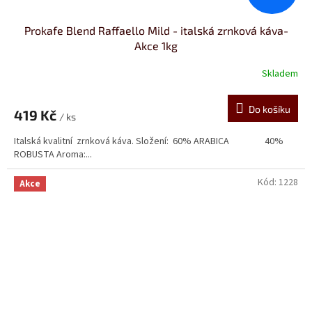
Prokafe Blend Raffaello Mild - italská zrnková káva-
Akce 1kg
Skladem
Průměrné
hodnocení
produktu
Do košíku
419 Kč
je
/ ks
5,0
Italská kvalitní zrnková káva. Složení: 60% ARABICA 40%
z
ROBUSTA Aroma:...
5
hvězdiček.
Kód:
1228
Akce