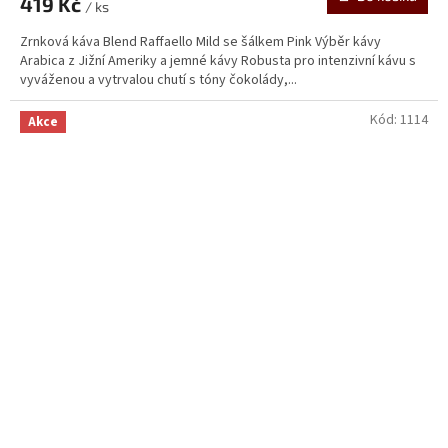
419 Kč
/ ks
Zrnková káva Blend Raffaello Mild se šálkem Pink Výběr kávy
Arabica z Jižní Ameriky a jemné kávy Robusta pro intenzivní kávu s
vyváženou a vytrvalou chutí s tóny čokolády,...
Kód:
1114
Akce