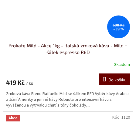
690 Kč
–39 %
Prokafe Mild - Akce 1kg - Italská zrnková káva - Mild +
šálek espresso RED
Skladem
Průměrné
hodnocení
produktu
Do košíku
419 Kč
je
/ ks
4,5
Zrnková káva Blend Raffaello Mild se šálkem RED Výběr kávy Arabica
z
z Jižní Ameriky a jemné kávy Robusta pro intenzivní kávu s
5
vyváženou a vytrvalou chutí s tóny čokolády,...
hvězdiček.
Kód:
1120
Akce