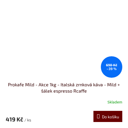
690 Kč
–39 %
Prokafe Mild - Akce 1kg - Italská zrnková káva - Mild +
šálek espresso Rcaffe
Skladem
Do košíku
419 Kč
/ ks