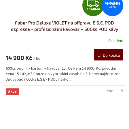
Z
15 142 Kč
–1 %
ZDARMA
D
Faber Pro Deluxe VIOLET na přípravu E.S.E. POD
A
espressa - profesionální kávovar + 600ks POD kávy
R
Skladem
Průměrné
hodnocení
M
produktu
Do košíku
14 900 Kč
je
/ ks
A
5,0
600ks pod (4 x karton) + kávovar 1,- Celkem 14.900,- Kč. původní
z
cena 15.142,-Kč Pouze do vyprodání zásob Další barvy najdete zde
5
Jak vypadá 600ks E.S.E - PODu? Jako...
hvězdiček.
Kód:
1115
Akce