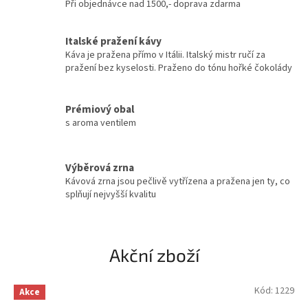
Při objednávce nad 1500,- doprava zdarma
m
d
Italské pražení kávy
o
Káva je pražena přímo v Itálii. Italský mistr ručí za
j
pražení bez kyselosti. Praženo do tónu hořké čokolády
d
e
Prémiový obal
k
s aroma ventilem
á
v
Výběrová zrna
a
Kávová zrna jsou pečlivě vytřízena a pražena jen ty, co
splňují nejvyšší kvalitu
,
j
s
Akční zboží
m
e
Kód:
1229
Akce
t