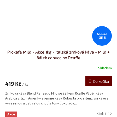
650 Kč
–35 %
Prokafe Mild - Akce 1kg - Italská zrnková káva - Mild +
šálek capuccino Rcaffe
Skladem
Do košíku
419 Kč
/ ks
Zrnková káva Blend Raffaello Mild se šálkem Rcaffe Výběr kávy
Arabica z Jižní Ameriky a jemné kávy Robusta pro intenzivní kávu s
vyváženou a vytrvalou chutí s tóny čokolády,...
Kód:
1112
Akce