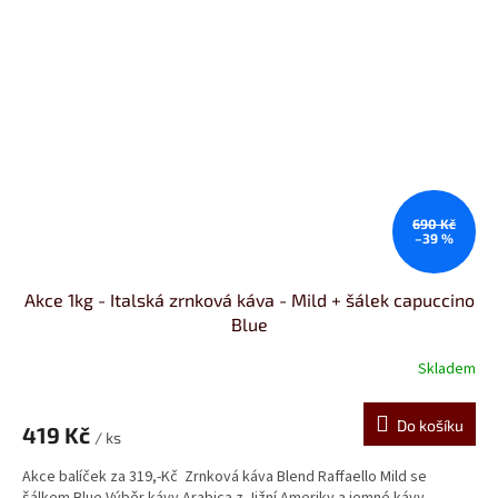
690 Kč
–39 %
Akce 1kg - Italská zrnková káva - Mild + šálek capuccino
Blue
Skladem
Do košíku
419 Kč
/ ks
Akce balíček za 319,-Kč Zrnková káva Blend Raffaello Mild se
šálkem Blue Výběr kávy Arabica z Jižní Ameriky a jemné kávy