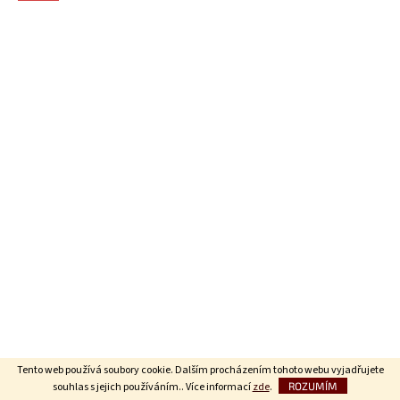
Tento web používá soubory cookie. Dalším procházením tohoto webu vyjadřujete
souhlas s jejich používáním.. Více informací
zde
.
ROZUMÍM