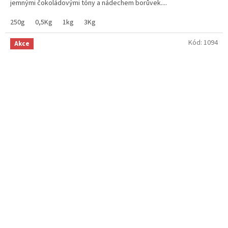
jemnými čokoládovými tóny a nádechem borůvek....
hvězdiček.
250g
0,5Kg
1kg
3Kg
Kód:
1094
Akce