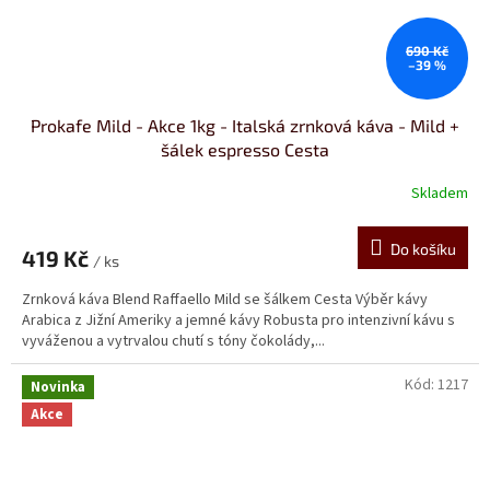
690 Kč
–39 %
Prokafe Mild - Akce 1kg - Italská zrnková káva - Mild +
šálek espresso Cesta
Skladem
Průměrné
hodnocení
produktu
Do košíku
419 Kč
je
/ ks
4,8
Zrnková káva Blend Raffaello Mild se šálkem Cesta Výběr kávy
z
Arabica z Jižní Ameriky a jemné kávy Robusta pro intenzivní kávu s
5
vyváženou a vytrvalou chutí s tóny čokolády,...
hvězdiček.
Kód:
1217
Novinka
Akce