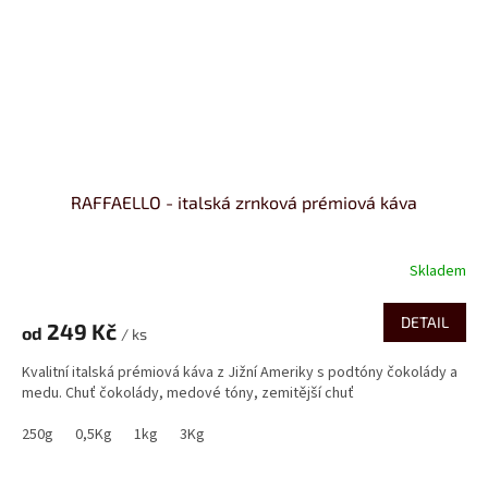
RAFFAELLO - italská zrnková prémiová káva
Skladem
Průměrné
hodnocení
produktu
DETAIL
249 Kč
od
je
/ ks
4,2
Kvalitní italská prémiová káva z Jižní Ameriky s podtóny čokolády a
z
medu. Chuť čokolády, medové tóny, zemitější chuť
5
hvězdiček.
250g
0,5Kg
1kg
3Kg