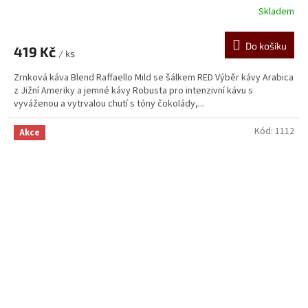
Skladem
Do košíku
419 Kč
/ ks
Zrnková káva Blend Raffaello Mild se šálkem RED Výběr kávy Arabica
z Jižní Ameriky a jemné kávy Robusta pro intenzivní kávu s
vyváženou a vytrvalou chutí s tóny čokolády,...
Kód:
1112
Akce