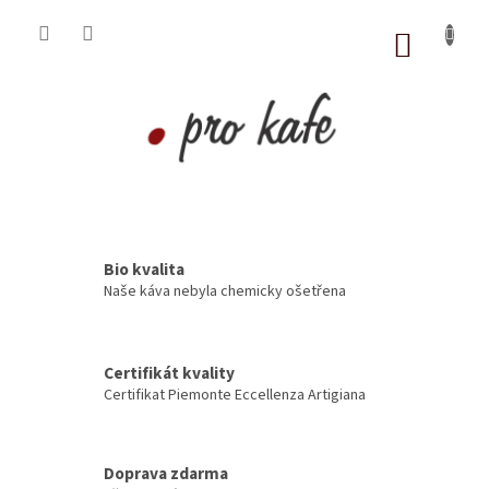
Přejít
na
NÁKUP
obsah
KOŠÍK
.
.
Bio kvalita
.
Naše káva nebyla chemicky ošetřena
k
d
Certifikát kvality
y
Certifikat Piemonte Eccellenza Artigiana
ž
v
á
Doprava zdarma