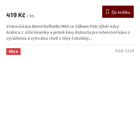
Do košíku
419 Kč
/ ks
Zrnková káva Blend Raffaello Mild se šálkem Pink Výběr kávy
Arabica z Jižní Ameriky a jemné kávy Robusta pro intenzivní kávu s
vyváženou a vytrvalou chutí s tóny čokolády,...
Kód:
1119
Akce