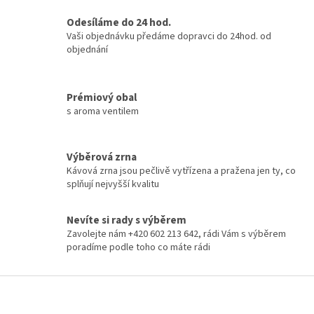
Odesíláme do 24 hod.
Vaši objednávku předáme dopravci do 24hod. od
objednání
Prémiový obal
s aroma ventilem
Výběrová zrna
Kávová zrna jsou pečlivě vytřízena a pražena jen ty, co
splňují nejvyšší kvalitu
Nevíte si rady s výběrem
Zavolejte nám +420 602 213 642, rádi Vám s výběrem
poradíme podle toho co máte rádi
Z
á
p