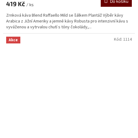
Do košíku
419 Kč
/ ks
Zrnková káva Blend Raffaello Mild se šálkem Plantáž Výběr kávy
Arabica z Jižní Ameriky a jemné kávy Robusta pro intenzivní kávu s
vyváženou a vytrvalou chutí s tóny čokolády,...
Kód:
1114
Akce