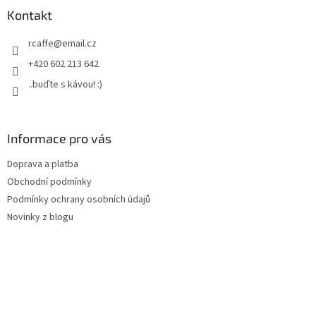
a
Kontakt
t
rcaffe
@
email.cz
í
+420 602 213 642
..buďte s kávou! :)
Informace pro vás
Doprava a platba
Obchodní podmínky
Podmínky ochrany osobních údajů
Novinky z blogu