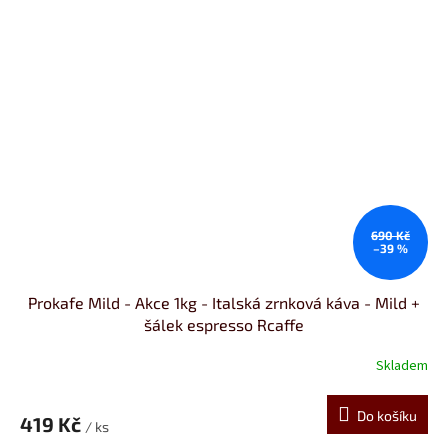
690 Kč
–39 %
Prokafe Mild - Akce 1kg - Italská zrnková káva - Mild +
šálek espresso Rcaffe
Skladem
Do košíku
419 Kč
/ ks