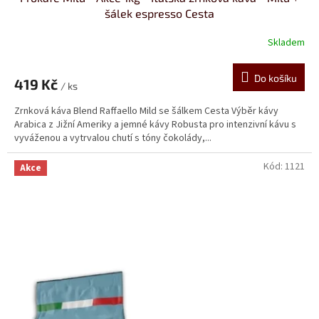
šálek espresso Cesta
Skladem
Průměrné
hodnocení
produktu
Do košíku
419 Kč
je
/ ks
4,8
Zrnková káva Blend Raffaello Mild se šálkem Cesta Výběr kávy
z
Arabica z Jižní Ameriky a jemné kávy Robusta pro intenzivní kávu s
5
vyváženou a vytrvalou chutí s tóny čokolády,...
hvězdiček.
Kód:
1121
Akce