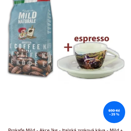
690 Kč
–39 %
Prokafe Mild - Akce 1kg - Italská zrnková káva - Mild +