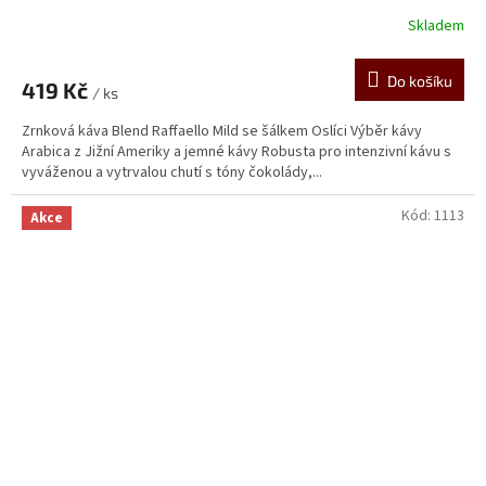
Skladem
Průměrné
hodnocení
produktu
Do košíku
419 Kč
je
/ ks
4,5
Zrnková káva Blend Raffaello Mild se šálkem Oslíci Výběr kávy
z
Arabica z Jižní Ameriky a jemné kávy Robusta pro intenzivní kávu s
5
vyváženou a vytrvalou chutí s tóny čokolády,...
hvězdiček.
Kód:
1113
Akce