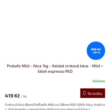
690 Kč
–39 %
Prokafe Mild - Akce 1kg - Italská zrnková káva - Mild +
šálek espresso RED
Skladem
Průměrné
hodnocení
produktu
Do košíku
419 Kč
je
/ ks
4,5
Zrnková káva Blend Raffaello Mild se šálkem RED Výběr kávy Arabica
z
z Jižní Ameriky a jemné kávy Robusta pro intenzivní kávu s
5