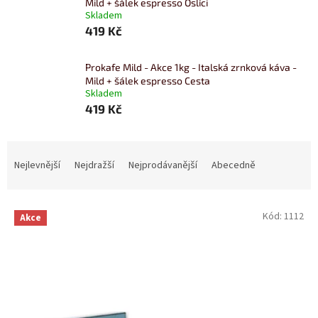
Mild + šálek espresso Oslíci
Skladem
419 Kč
Prokafe Mild - Akce 1kg - Italská zrnková káva -
Mild + šálek espresso Cesta
Skladem
419 Kč
Ř
a
Nejlevnější
Nejdražší
Nejprodávanější
Abecedně
z
e
V
n
Kód:
1112
Akce
ý
í
p
p
i
r
s
o
p
d
r
u