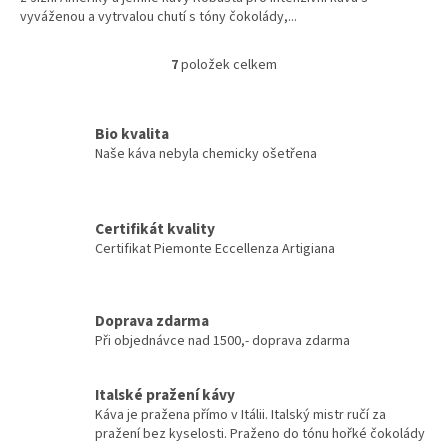
vyváženou a vytrvalou chutí s tóny čokolády,...
hvězdiček.
7
položek celkem
O
v
l
á
Bio kvalita
d
Naše káva nebyla chemicky ošetřena
a
c
í
p
Certifikát kvality
r
Certifikat Piemonte Eccellenza Artigiana
v
k
y
v
Doprava zdarma
ý
Při objednávce nad 1500,- doprava zdarma
p
i
Italské pražení kávy
s
u
Káva je pražena přímo v Itálii. Italský mistr ručí za
pražení bez kyselosti. Praženo do tónu hořké čokolády