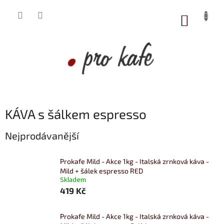
Přejít
na
NÁKUP
obsah
KOŠÍK
KÁVA s šálkem espresso
Nejprodávanější
Prokafe Mild - Akce 1kg - Italská zrnková káva -
Mild + šálek espresso RED
Skladem
419 Kč
Prokafe Mild - Akce 1kg - Italská zrnková káva -