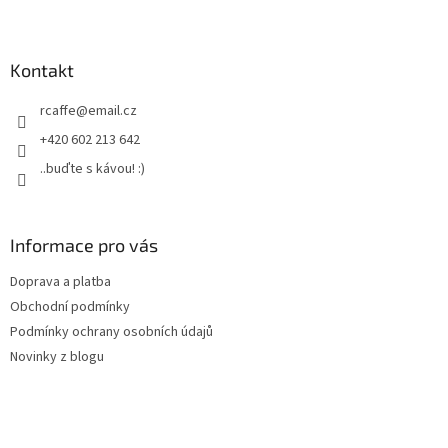
Z
á
p
a
Kontakt
t
rcaffe
@
email.cz
í
+420 602 213 642
..buďte s kávou! :)
Informace pro vás
Doprava a platba
Obchodní podmínky
Podmínky ochrany osobních údajů
Novinky z blogu