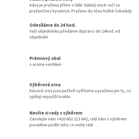
Káva je pražena přímo v Itálii. Italský mistr ručí za
pražení bez kyselosti. Praženo do tónu hořké čokolády
Odesíláme do 24 hod.
Vaši objednávku předáme dopravci do 24hod. od
objednání
Prémiový obal
s aroma ventilem
Výběrová zrna
Kávová zrna jsou pečlivě vytřízena a pražena jen ty, co
splňují nejvyšší kvalitu
Nevíte si rady s výběrem
Zavolejte nám +420 602 213 642, rádi Vám s výběrem
poradíme podle toho co máte rádi