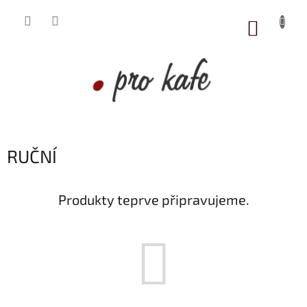
Přejít
na
NÁKUP
obsah
KOŠÍK
RUČNÍ
Produkty teprve připravujeme.