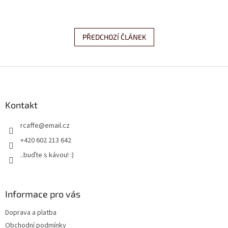
PŘEDCHOZÍ ČLÁNEK
Z
á
p
a
Kontakt
t
rcaffe
@
email.cz
í
+420 602 213 642
..buďte s kávou! :)
Informace pro vás
Doprava a platba
Obchodní podmínky