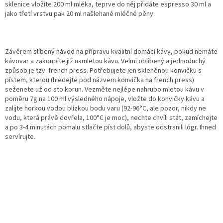
sklenice vložíte 200 ml mléka, teprve do něj přidáte espresso 30 ml a
jako třetí vrstvu pak 20 ml našlehané mléčné pěny.
Závěrem slíbený návod na přípravu kvalitní domácí kávy, pokud nemáte
kávovar a zakoupíte již namletou kávu. Velmi oblíbený a jednoduchý
způsob je tzv. french press. Potřebujete jen skleněnou konvičku s
pístem, kterou (hledejte pod názvem konvička na french press)
seženete už od sto korun. Vezměte nejlépe nahrubo mletou kávu v
poměru 7g na 100 ml výsledného nápoje, vložte do konvičky kávu a
zalijte horkou vodou blízkou bodu varu (92-96°C, ale pozor, nikdy ne
vodu, která právě dovřela, 100°C je moc), nechte chvíli stát, zamíchejte
a po 3-4 minutách pomalu stlačte píst dolů, abyste odstranili lógr. Ihned
servírujte.