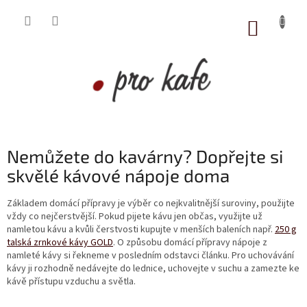
Přejít
na
NÁKUP
obsah
KOŠÍK
Nemůžete do kavárny? Dopřejte si
skvělé kávové nápoje doma
Základem domácí přípravy je výběr co nejkvalitnější suroviny, použijte
vždy co nejčerstvější. Pokud pijete kávu jen občas, využijte už
namletou kávu a kvůli čerstvosti kupujte v menších baleních např.
250 g
talská zrnkové kávy GOLD
. O způsobu domácí přípravy nápoje z
namleté kávy si řekneme v posledním odstavci článku. Pro uchovávání
kávy ji rozhodně nedávejte do lednice, uchovejte v suchu a zamezte ke
kávě přístupu vzduchu a světla.