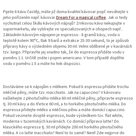
Pijete-li kávu častěji, máte již doma kvalitní kávovar popř. neváhejte s
jeho pořízením např. kávovar
Dream For a magical coffee
. Jak si tedy
vychutnat celou škálu kávových nápojů? Zrnkovou kávu nekupujte v
supermarketu, ale vybírejte ve specializovaných e-shopech např..
Základním kávovým nápojem je espresso - 8 gramů kávy, voda o
teplotě kolem 90°C, tlak 9 barů a extrakce 25-30 sekund, to je způsob
přípravy kávy o výsledném objemu 30 ml. Velmi oblíbené je v kavárnách
tzv. lungo. Připravíte jej snadno tak, že do espressa přidáte vodu v
poměru 1:1. Určitě znáte i pojem americano. V tom případě doplňte
vodu v poměru 1:5 a máte ho hnk dispozici.
Dostáváme se k nápojům s mlékem. Pokud k espressu přidáte trochu
mléčné pěny, máte tzv. macchiato. Jak na capuccino? V kávovaru
našlehejte z plnotučného mléka 60 ml mléčné pěny, připravte espresso
tj. 30 ml kávy a do třetice 60 ml, a to horkého plnotučného mléka. Do
espressa přidejte mléko a mléčnou pěnu a máte domácí capuccino.
Pokud vezmete dvojité espresso, bude výsledkem tzv. flat white,
moderna v tuzemských kavárnách. Co domácí příprava latte? Do
klasického espressa tj. 30 ml přidejte 200 ml horkého plnotučného
mléka. A co latte macchiato? Není to to samé? Není! Zde nejprve do