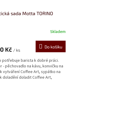
tická sada Motta TORINO
Skladem
Do košíku
20 Kč
/ ks
o potřebuje barista k dobré práci.
 - pěchovadlo na kávu, konvičku na
k vytváření Coffee Art, sypátko na
k doladění doladit Coffee Art,
r....
O
v
l
á
d
a
c
í