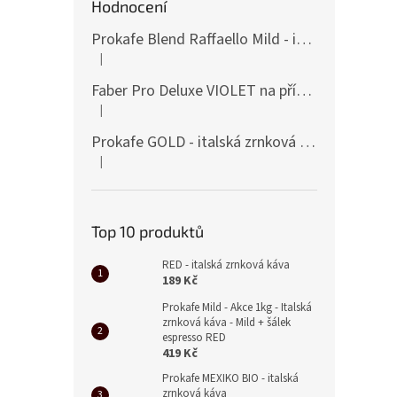
Hodnocení
Prokafe Blend Raffaello Mild - italská zrnková káva- Akce 1kg
|
Hodnocení produktu je 5 z 5 hvězdiček.
Faber Pro Deluxe VIOLET na přípravu E.S.E. POD espressa - profesionální kávovar + 600ks POD kávy
|
Hodnocení produktu je 5 z 5 hvězdiček.
Prokafe GOLD - italská zrnková káva - Indie, Amerika
|
Hodnocení produktu je 5 z 5 hvězdiček.
Top 10 produktů
RED - italská zrnková káva
189 Kč
Prokafe Mild - Akce 1kg - Italská
zrnková káva - Mild + šálek
espresso RED
419 Kč
Prokafe MEXIKO BIO - italská
zrnková káva