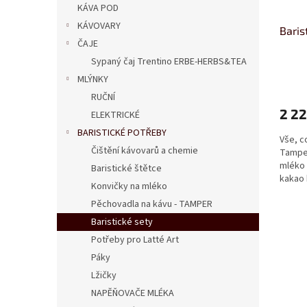
KÁVA POD
KÁVOVARY
Baris
ČAJE
Sypaný čaj Trentino ERBE-HERBS&TEA
MLÝNKY
RUČNÍ
2 2
ELEKTRICKÉ
BARISTICKÉ POTŘEBY
Vše, c
Čištění kávovarů a chemie
Tamper
mléko 
Baristické štětce
kakao 
Konvičky na mléko
teplomě
Pěchovadla na kávu - TAMPER
Baristické sety
Potřeby pro Latté Art
Páky
Lžičky
NAPĚŇOVAČE MLÉKA