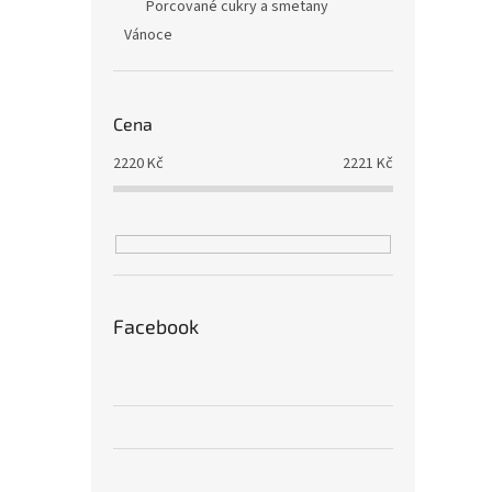
Porcované cukry a smetany
Vánoce
Cena
2220
Kč
2221
Kč
Facebook