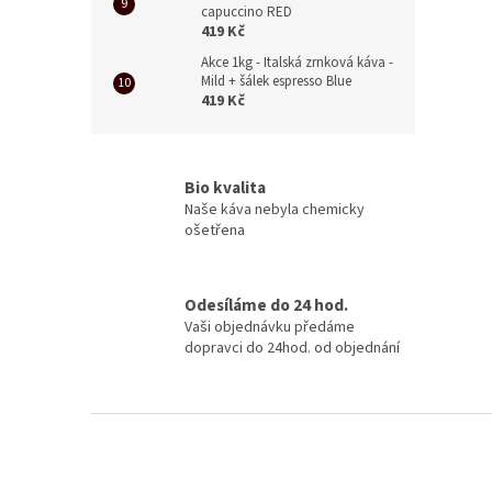
capuccino RED
419 Kč
Akce 1kg - Italská zrnková káva -
Mild + šálek espresso Blue
419 Kč
Bio kvalita
Naše káva nebyla chemicky
ošetřena
Odesíláme do 24 hod.
Vaši objednávku předáme
dopravci do 24hod. od objednání
Z
á
p