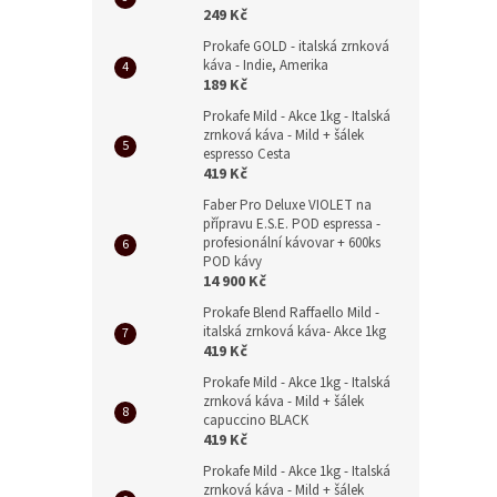
249 Kč
Prokafe GOLD - italská zrnková
káva - Indie, Amerika
189 Kč
Prokafe Mild - Akce 1kg - Italská
zrnková káva - Mild + šálek
espresso Cesta
419 Kč
Faber Pro Deluxe VIOLET na
přípravu E.S.E. POD espressa -
profesionální kávovar + 600ks
POD kávy
14 900 Kč
Prokafe Blend Raffaello Mild -
italská zrnková káva- Akce 1kg
419 Kč
Prokafe Mild - Akce 1kg - Italská
zrnková káva - Mild + šálek
capuccino BLACK
419 Kč
Prokafe Mild - Akce 1kg - Italská
zrnková káva - Mild + šálek