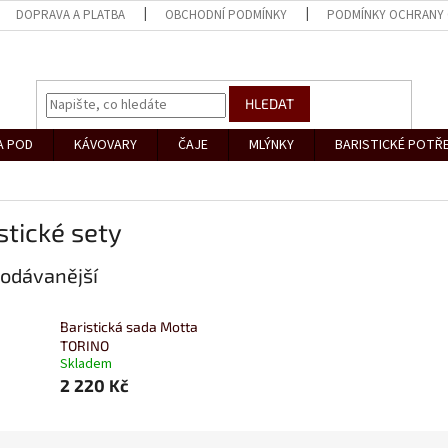
DOPRAVA A PLATBA
OBCHODNÍ PODMÍNKY
PODMÍNKY OCHRANY 
HLEDAT
A POD
KÁVOVARY
ČAJE
MLÝNKY
BARISTICKÉ POTŘ
stické sety
odávanější
Baristická sada Motta
TORINO
Skladem
2 220 Kč