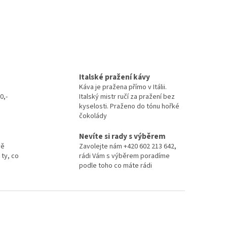
Italské pražení kávy
Káva je pražena přímo v Itálii.
0,-
Italský mistr ručí za pražení bez
kyselosti. Praženo do tónu hořké
čokolády
Nevíte si rady s výběrem
vě
Zavolejte nám +420 602 213 642,
 ty, co
rádi Vám s výběrem poradíme
podle toho co máte rádi