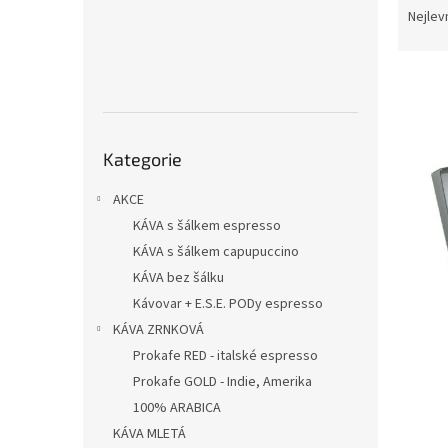
n
a
Nejlev
e
z
l
e
V
n
ý
í
p
p
Přeskočit
i
r
Kategorie
kategorie
s
o
p
d
AKCE
r
u
KÁVA s šálkem espresso
o
k
KÁVA s šálkem capupuccino
d
t
u
ů
KÁVA bez šálku
k
Kávovar + E.S.E. PODy espresso
t
KÁVA ZRNKOVÁ
ů
Prokafe RED - italské espresso
Prokafe GOLD - Indie, Amerika
100% ARABICA
KÁVA MLETÁ