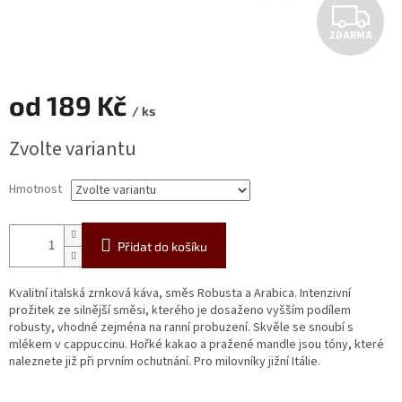
Z
ZDARMA
D
A
od
189 Kč
/ ks
R
Měrná
Zvolte variantu
cena:
M
Hmotnost
A
Přidat do košíku
Kvalitní italská zrnková káva, směs Robusta a Arabica. Intenzivní
prožitek ze silnější směsi, kterého je dosaženo vyšším podílem
robusty, vhodné zejména na ranní probuzení. Skvěle se snoubí s
mlékem v cappuccinu. Hořké kakao a pražené mandle jsou tóny, které
naleznete již při prvním ochutnání. Pro milovníky jižní Itálie.