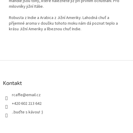
mandle jsou tóny, které naleznete již při prvním ochutnání. Pro
milovníky jižní Itálie.
Robusta z Indie a Arabica z Jižní Ameriky. Lahodná chuť a
příjemné aroma v doušku tohoto moku nám dá poznat teplo a
krásu Jižní Ameriky a líbeznou chuť Indie.
Z
á
p
a
Kontakt
t
rcaffe
@
email.cz
í
+420 602 213 642
..buďte s kávou! :)