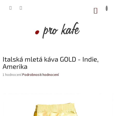
Přejít
na
NÁKUP
obsah
KOŠÍK
Italská mletá káva GOLD - Indie,
Amerika
Průměrné
1 hodnocení
Podrobnosti hodnocení
hodnocení
produktu
je
5,0
z
5
hvězdiček.