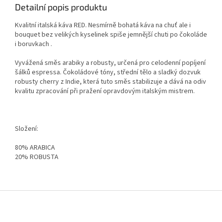
Detailní popis produktu
Kvalitní italská káva RED. Nesmírně bohatá káva na chuť ale i
bouquet bez velikých kyselinek spiše jemnější chuti po čokoláde
i boruvkach .
Vyvážená směs arabiky a robusty, určená pro celodenní popíjení
šálků espressa. Čokoládové tóny, střední tělo a sladký dozvuk
robusty cherry z Indie, která tuto směs stabilizuje a dává na odiv
kvalitu zpracování při pražení opravdovým italským mistrem.
Složení:
80% ARABICA
20% ROBUSTA
Z
á
p