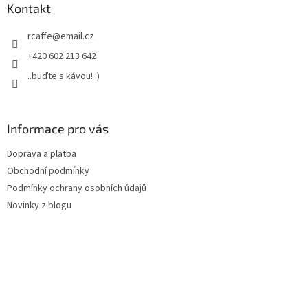
a
Kontakt
t
rcaffe
@
email.cz
í
+420 602 213 642
..buďte s kávou! :)
Informace pro vás
Doprava a platba
Obchodní podmínky
Podmínky ochrany osobních údajů
Novinky z blogu