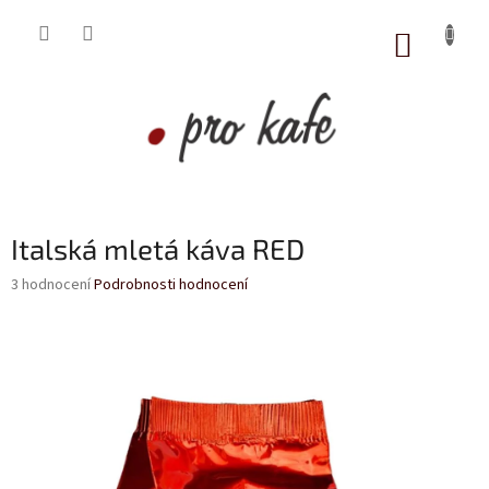
Přejít
na
NÁKUP
obsah
KOŠÍK
Italská mletá káva RED
Průměrné
3 hodnocení
Podrobnosti hodnocení
hodnocení
produktu
je
4,3
z
5
hvězdiček.