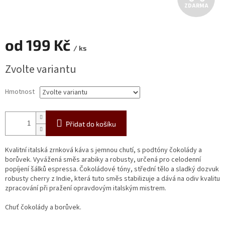
ZDARMA
D
A
od
199 Kč
/ ks
R
Měrná
Zvolte variantu
cena:
M
Hmotnost
A
Přidat do košíku
Kvalitní italská zrnková káva s jemnou chutí, s podtóny čokolády a
borůvek. Vyvážená směs arabiky a robusty, určená pro celodenní
popíjení šálků espressa. Čokoládové tóny, střední tělo a sladký dozvuk
robusty cherry z Indie, která tuto směs stabilizuje a dává na odiv kvalitu
zpracování při pražení opravdovým italským mistrem.
Chuť čokolády a borůvek.