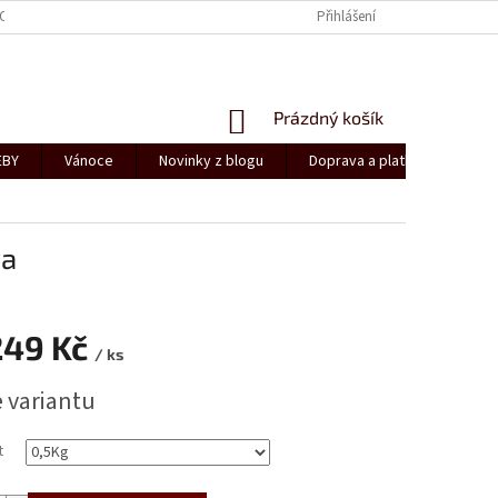
OSOBNÍCH ÚDAJŮ
NOVINKY Z BLOGU
Přihlášení
NÁKUPNÍ
Prázdný košík
KOŠÍK
EBY
Vánoce
Novinky z blogu
Doprava a platba
Kont
va
249 Kč
/ ks
e variantu
t