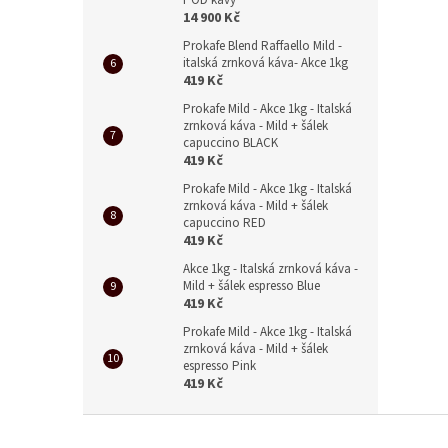
14 900 Kč
Prokafe Blend Raffaello Mild -
italská zrnková káva- Akce 1kg
419 Kč
Prokafe Mild - Akce 1kg - Italská
zrnková káva - Mild + šálek
capuccino BLACK
419 Kč
Prokafe Mild - Akce 1kg - Italská
zrnková káva - Mild + šálek
capuccino RED
419 Kč
Akce 1kg - Italská zrnková káva -
Mild + šálek espresso Blue
419 Kč
Prokafe Mild - Akce 1kg - Italská
zrnková káva - Mild + šálek
espresso Pink
419 Kč
Z
á