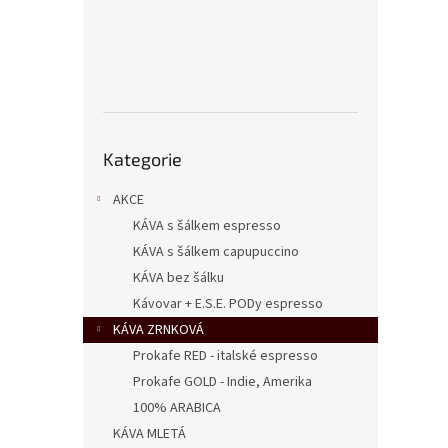
n
e
l
Přeskočit
Kategorie
kategorie
AKCE
KÁVA s šálkem espresso
KÁVA s šálkem capupuccino
KÁVA bez šálku
Kávovar + E.S.E. PODy espresso
KÁVA ZRNKOVÁ
Prokafe RED - italské espresso
Prokafe GOLD - Indie, Amerika
100% ARABICA
KÁVA MLETÁ