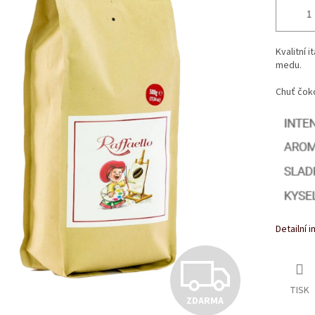
Kvalitní 
medu.
Chuť čok
Detailní 
Z
TISK
ZDARMA