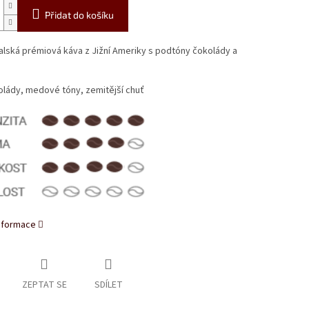
Přidat do košíku
italská prémiová káva z Jižní Ameriky s podtóny čokolády a
olády, medové tóny, zemitější chuť
informace
ZEPTAT SE
SDÍLET