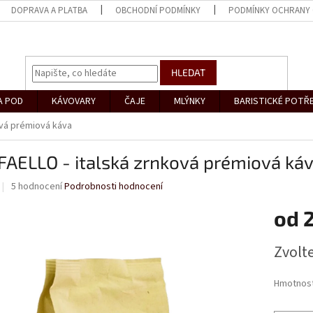
DOPRAVA A PLATBA
OBCHODNÍ PODMÍNKY
PODMÍNKY OCHRANY 
HLEDAT
A POD
KÁVOVARY
ČAJE
MLÝNKY
BARISTICKÉ POTŘ
ová prémiová káva
FAELLO - italská zrnková prémiová ká
Průměrné
5 hodnocení
Podrobnosti hodnocení
hodnocení
produktu
od
je
4,2
Měrná
Zvolt
z
cena:
5
hvězdiček.
Hmotnos