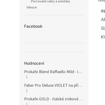
škál
Porcované cukry a smetany
Vánoce
Facebook
Hodnocení
Prokafe Blend Raffaello Mild - italská zrnková káva- Akce 1kg
|
Hodnocení produktu je 5 z 5 hvězdiček.
Faber Pro Deluxe VIOLET na přípravu E.S.E. POD espressa - profesionální kávovar + 600ks POD kávy
|
Hodnocení produktu je 5 z 5 hvězdiček.
Prokafe GOLD - italská zrnková káva - Indie, Amerika
|