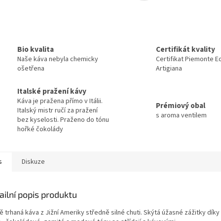
D
A
Bio kvalita
Certifikát kvality
Naše káva nebyla chemicky
Certifikat Piemonte E
R
ošetřena
Artigiana
Italské pražení kávy
M
Káva je pražena přímo v Itálii.
Prémiový obal
Italský mistr ručí za pražení
s aroma ventilem
bez kyselosti. Praženo do tónu
hořké čokolády
A
s
Diskuze
ailní popis produktu
 trhaná káva z Jižní Ameriky středně silné chuti. Skýtá úžasné zážitky díky 