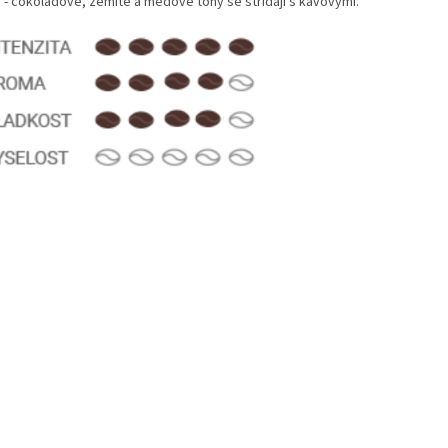
y - čokoládové, zemité a medové tóny se střídají s kávovými.