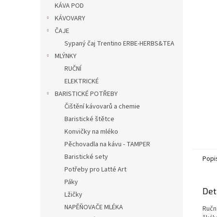
KÁVA POD
KÁVOVARY
ČAJE
Sypaný čaj Trentino ERBE-HERBS&TEA
MLÝNKY
RUČNÍ
ELEKTRICKÉ
BARISTICKÉ POTŘEBY
Čištění kávovarů a chemie
Baristické štětce
Konvičky na mléko
Pěchovadla na kávu - TAMPER
Baristické sety
Popi
Potřeby pro Latté Art
Páky
Det
Lžičky
NAPĚŇOVAČE MLÉKA
Ručně