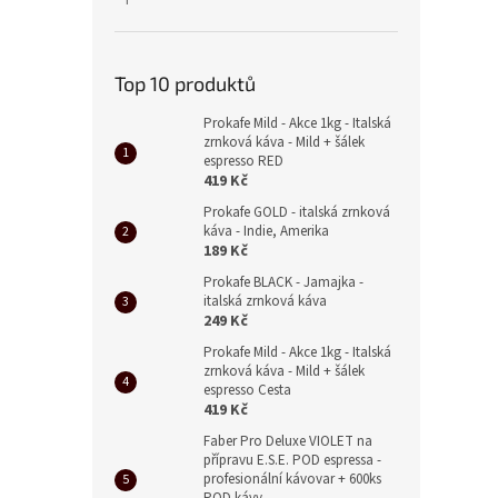
Hodnocení produktu je 5 z 5 hvězdiček.
Top 10 produktů
Prokafe Mild - Akce 1kg - Italská
zrnková káva - Mild + šálek
espresso RED
419 Kč
Prokafe GOLD - italská zrnková
káva - Indie, Amerika
189 Kč
Prokafe BLACK - Jamajka -
italská zrnková káva
249 Kč
Prokafe Mild - Akce 1kg - Italská
zrnková káva - Mild + šálek
espresso Cesta
419 Kč
Faber Pro Deluxe VIOLET na
přípravu E.S.E. POD espressa -
profesionální kávovar + 600ks
POD kávy