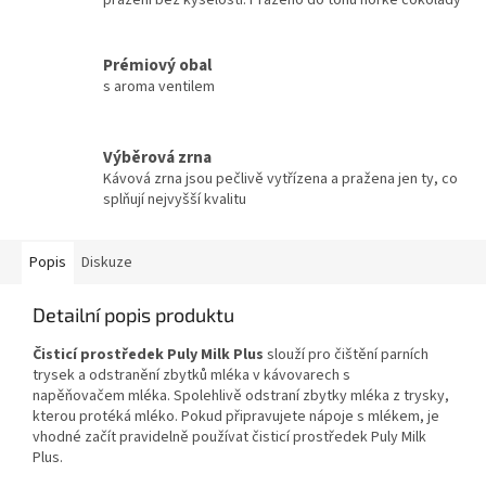
pražení bez kyselosti. Praženo do tónu hořké čokolády
Prémiový obal
s aroma ventilem
Výběrová zrna
Kávová zrna jsou pečlivě vytřízena a pražena jen ty, co
splňují nejvyšší kvalitu
Popis
Diskuze
Detailní popis produktu
Čisticí prostředek Puly Milk Plus
slouží pro čištění parních
trysek a odstranění zbytků mléka v kávovarech s
napěňovačem mléka. Spolehlivě odstraní zbytky mléka z trysky,
kterou protéká mléko. Pokud připravujete nápoje s mlékem, je
vhodné začít pravidelně používat čisticí prostředek Puly Milk
Plus.