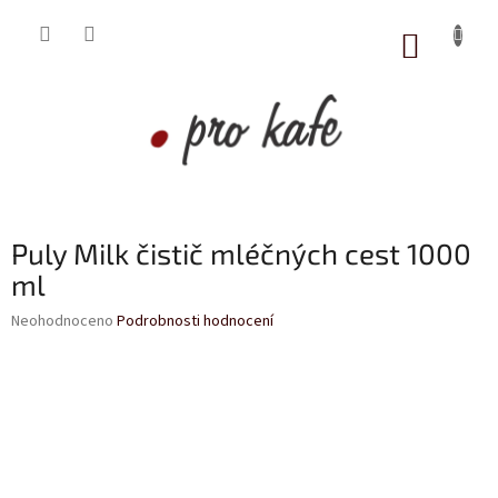
Přejít
na
NÁKUP
obsah
KOŠÍK
Puly Milk čistič mléčných cest 1000
ml
Průměrné
Neohodnoceno
Podrobnosti hodnocení
hodnocení
produktu
je
0,0
z
5
hvězdiček.