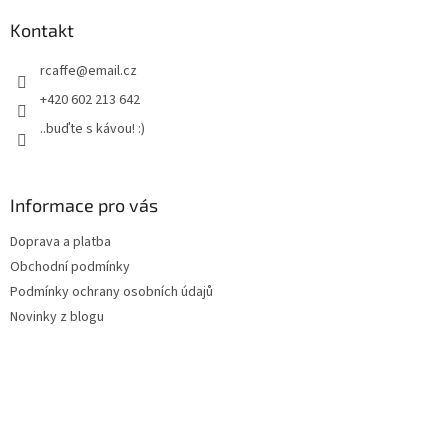
p
a
Kontakt
t
rcaffe
@
email.cz
í
+420 602 213 642
..buďte s kávou! :)
Informace pro vás
Doprava a platba
Obchodní podmínky
Podmínky ochrany osobních údajů
Novinky z blogu