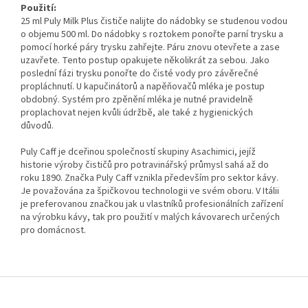
Použití:
25 ml Puly Milk Plus čističe nalijte do nádobky se studenou vodou
o objemu 500 ml. Do nádobky s roztokem ponořte parní trysku a
pomocí horké páry trysku zahřejte. Páru znovu otevřete a zase
uzavřete. Tento postup opakujete několikrát za sebou. Jako
poslední fázi trysku ponořte do čisté vody pro závěrečné
propláchnutí. U kapučinátorů a napěňovačů mléka je postup
obdobný. Systém pro zpěnění mléka je nutné pravidelně
proplachovat nejen kvůli údržbě, ale také z hygienických
důvodů.
Puly Caff je dceřinou společností skupiny Asachimici, jejíž
historie výroby čističů pro potravinářský průmysl sahá až do
roku 1890. Značka Puly Caff vznikla především pro sektor kávy.
Je považována za špičkovou technologii ve svém oboru. V Itálii
je preferovanou značkou jak u vlastníků profesionálních zařízení
na výrobku kávy, tak pro použití v malých kávovarech určených
pro domácnost.
Z
á