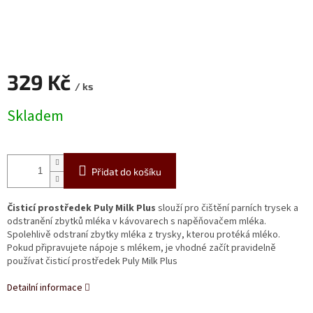
329 Kč
/ ks
Měrná
Skladem
cena:
Přidat do košíku
Čisticí prostředek Puly Milk Plus
slouží pro čištění parních trysek a
odstranění zbytků mléka v kávovarech s napěňovačem mléka.
Spolehlivě odstraní zbytky mléka z trysky, kterou protéká mléko.
Pokud připravujete nápoje s mlékem, je vhodné začít pravidelně
používat čisticí prostředek Puly Milk Plus
Detailní informace