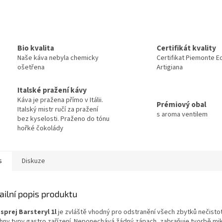
Bio kvalita
Certifikát kvality
Naše káva nebyla chemicky
Certifikat Piemonte E
ošetřena
Artigiana
Italské pražení kávy
Káva je pražena přímo v Itálii.
Prémiový obal
Italský mistr ručí za pražení
s aroma ventilem
bez kyselosti. Praženo do tónu
hořké čokolády
s
Diskuze
ailní popis produktu
 sprej Barsteryl 1l
je zvláště vhodný pro odstranění všech zbytků nečistot,
hny typy gastro zařízení. Neponechává žádný zápach, zabraňuje tvorbě mikr