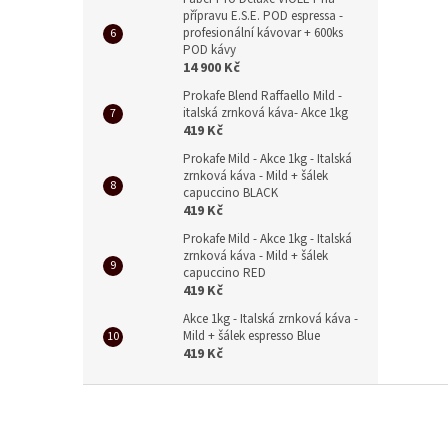
přípravu E.S.E. POD espressa -
profesionální kávovar + 600ks
POD kávy
14 900 Kč
Prokafe Blend Raffaello Mild -
italská zrnková káva- Akce 1kg
419 Kč
Prokafe Mild - Akce 1kg - Italská
zrnková káva - Mild + šálek
capuccino BLACK
419 Kč
Prokafe Mild - Akce 1kg - Italská
zrnková káva - Mild + šálek
capuccino RED
419 Kč
Akce 1kg - Italská zrnková káva -
Mild + šálek espresso Blue
419 Kč
Z
á
p