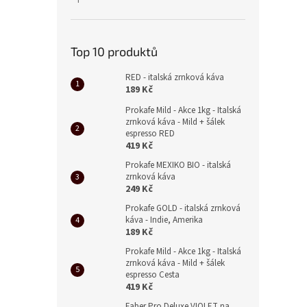
Hodnocení produktu je 5 z 5 hvězdiček.
Top 10 produktů
RED - italská zrnková káva
189 Kč
Prokafe Mild - Akce 1kg - Italská
zrnková káva - Mild + šálek
espresso RED
419 Kč
Prokafe MEXIKO BIO - italská
zrnková káva
249 Kč
Prokafe GOLD - italská zrnková
káva - Indie, Amerika
189 Kč
Prokafe Mild - Akce 1kg - Italská
zrnková káva - Mild + šálek
espresso Cesta
419 Kč
Faber Pro Deluxe VIOLET na