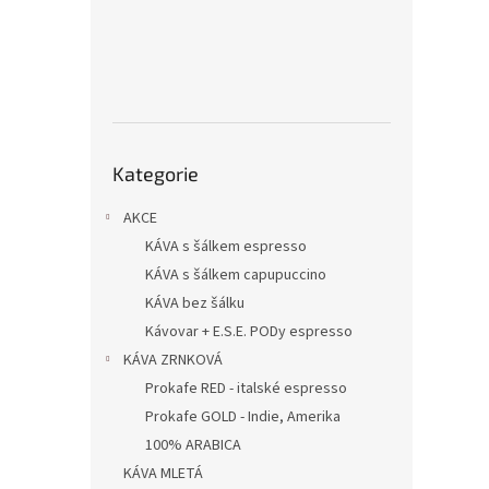
n
e
l
Přeskočit
Kategorie
kategorie
AKCE
KÁVA s šálkem espresso
KÁVA s šálkem capupuccino
KÁVA bez šálku
Kávovar + E.S.E. PODy espresso
KÁVA ZRNKOVÁ
Prokafe RED - italské espresso
Prokafe GOLD - Indie, Amerika
100% ARABICA
KÁVA MLETÁ