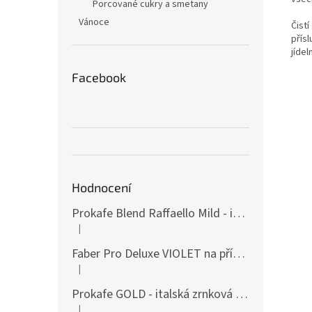
Porcované cukry a smetany
Vánoce
Čist
přísl
jídel
Facebook
Hodnocení
Prokafe Blend Raffaello Mild - italská zrnková káva- Akce 1kg
|
Hodnocení produktu je 5 z 5 hvězdiček.
Faber Pro Deluxe VIOLET na přípravu E.S.E. POD espressa - profesionální kávovar + 600ks POD kávy
|
Hodnocení produktu je 5 z 5 hvězdiček.
Prokafe GOLD - italská zrnková káva - Indie, Amerika
|