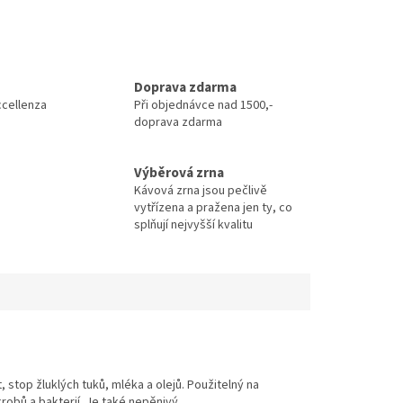
Doprava zdarma
ccellenza
Při objednávce nad 1500,-
doprava zdarma
Výběrová zrna
Kávová zrna jsou pečlivě
vytřízena a pražena jen ty, co
splňují nejvyšší kvalitu
 stop žluklých tuků, mléka a olejů. Použitelný na
obů a bakterií. Je také nepěnivý.