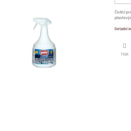
Čistící p
plastovýc
Detailní 
TISK