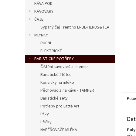
KÁVA POD
KÁVOVARY
ČAJE
Sypaný čaj Trentino ERBE-HERBS&TEA
MLÝNKY
RUČNÍ
ELEKTRICKÉ
BARISTICKÉ POTŘEBY
Čištění kávovarů a chemie
Baristické štětce
Konvičky na mléko
Pěchovadla na kávu - TAMPER
Baristické sety
Popi
Potřeby pro Latté Art
Páky
Det
Lžičky
NAPĚŇOVAČE MLÉKA
Puly
všec