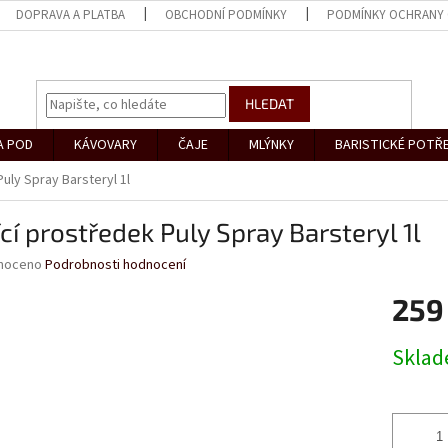
DOPRAVA A PLATBA
OBCHODNÍ PODMÍNKY
PODMÍNKY OCHRANY 
HLEDAT
A POD
KÁVOVARY
ČAJE
MLÝNKY
BARISTICKÉ POTŘ
Puly Spray Barsteryl 1l
ící prostředek Puly Spray Barsteryl 1l
né
noceno
Podrobnosti hodnocení
ní
259
u
Měrná
Skla
cena:
ek.